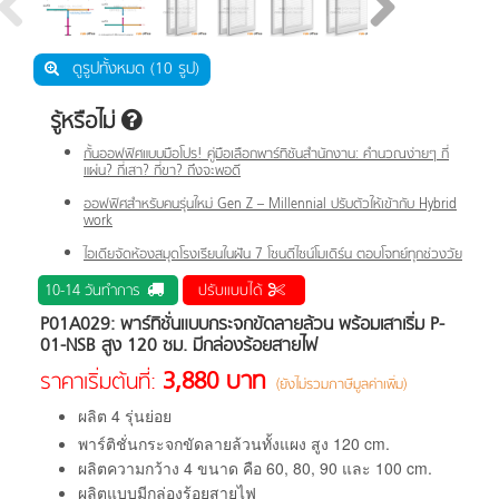
ดูรูปทั้งหมด (10 รูป)
รู้หรือไม่
กั้นออฟฟิศแบบมือโปร! คู่มือเลือกพาร์ทิชันสำนักงาน: คำนวณง่ายๆ กี่
แผ่น? กี่เสา? กี่ขา? ถึงจะพอดี
ออฟฟิศสำหรับคนรุ่นใหม่ Gen Z – Millennial ปรับตัวให้เข้ากับ Hybrid
work
ไอเดียจัดห้องสมุดโรงเรียนในฝัน 7 โซนดีไซน์โมเดิร์น ตอบโจทย์ทุกช่วงวัย
10-14 วันทำการ
ปรับแบบได้
P01A029: พาร์ทิชั่นแบบกระจกขัดลายล้วน พร้อมเสาเริ่ม P-
01-NSB สูง 120 ซม. มีกล่องร้อยสายไฟ
3,880 บาท
ราคาเริ่มต้นที่:
(ยังไม่รวมภาษีมูลค่าเพิ่ม)
ผลิต 4 รุ่นย่อย
พาร์ติชั่นกระจกขัดลายล้วนทั้งแผง สูง 120 cm.
ผลิตความกว้าง 4 ขนาด คือ 60, 80, 90 และ 100 cm.
ผลิตแบบมีกล่องร้อยสายไฟ