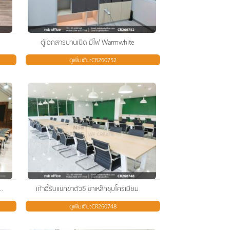
ม
ตู้เอกสารบานเปิด มีไฟ Warmwhite
ดูเพิ่มเติม:CR260752
อนและเก้าอี้อเนกประสงค์เฟรมโพลี่
เก้าอี้รับแขกขาตัวซี ขาเหล็กชุบโครเมียม
ดูเพิ่มเติม:CR260748