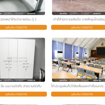
โต๊ะทำงานตัวแอลหน้าโค้งเว้ามาพร้อม ตู้ 3 ลิ้นชักล้อเลื่อน
เก้าอี้สำนักงานหลังเน็ต ขาเหล็กชุบโครเมีย
ดูเพิ่มเติม:CR260754
ดูเพิ่มเติม:CR260753
 ชั้น บนบานเปิดทึบ ล่างบานเปิดทึบ
โต๊ะประชุมพับเก็บได้ล้อเลื่
ดูเพิ่มเติม:CR260750
ดูเพิ่มเติม:CR260749