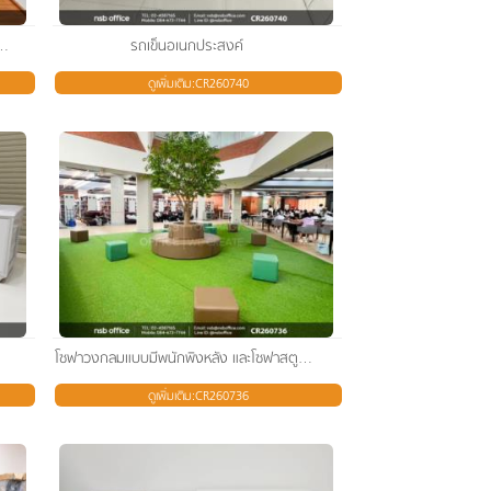
่อน ใช้งานคู่กับเก้าอี้อเนกประสงค์เฟรมโพลี่
รถเข็นอเนกประสงค์
ดูเพิ่มเติม:CR260740
โซฟาวงกลมแบบมีพนักพิงหลัง และโซฟาสตูลเหลี่ยมเตี้ย
ดูเพิ่มเติม:CR260736