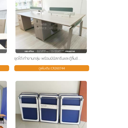
ชุดโต๊ะทำงานกลุ่ม พร้อมมินิสกรีนและตู้ลิ้นชักล็อครหัสเสริมการใช้งานด้วยเก้าอี้สำนักงานหลังเน็ต
ดูเพิ่มเติม:CR260744