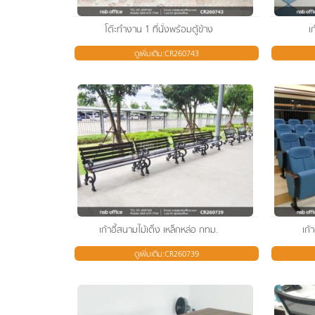
โต๊ะทำงาน 1 ที่นั่งพร้อมตู้ข้าง
เ
ดูเพิ่มเติม:CR260743
เก้าอี้สนามไม้เต็ง เหล็กหล่อ กทม.
เก้
ดูเพิ่มเติม:CR260739