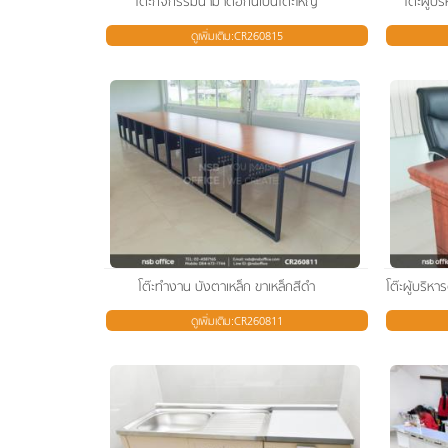
โต๊ะกิจกรรมนำมาต่อกันเป็นโต๊ะใหญ่
โต๊ะผู้บ
ดูเพิ่มเติม:CR260815
โต๊ะทำงาน บังตาเหล็ก ขาเหล็กสีดำ
ดูเพิ่มเติม:CR260811