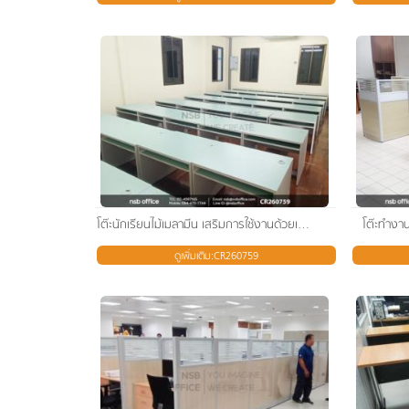
โต๊ะนักเรียนไม้เมลามีน เสริมการใช้งานด้วยเก้าอี้เด็กอนุบาล
โต๊ะทำงาน 
ดูเพิ่มเติม:CR260759