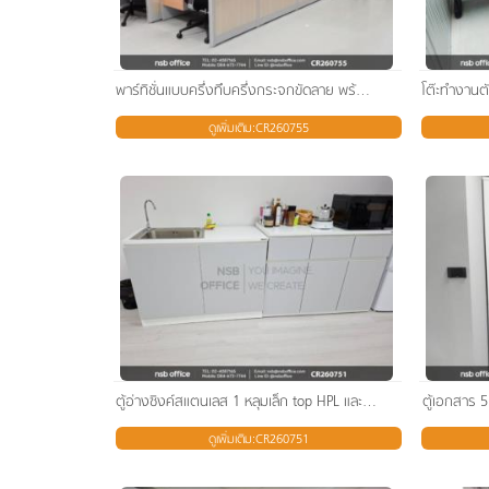
พาร์ทิชั่นแบบครึ่งทึบครึ่งกระจกขัดลาย พร้อมเสาเริ่ม
ดูเพิ่มเติม:CR260755
ตู้อ่างซิงค์สแตนเลส 1 หลุมเล็ก top HPL และตู้แลปหน้าเรียบ ล่างบานเปิดทึบ top HPL
ตู้เอกสาร 5
ดูเพิ่มเติม:CR260751