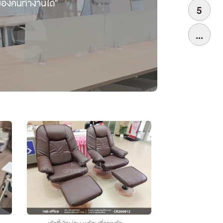
5
...