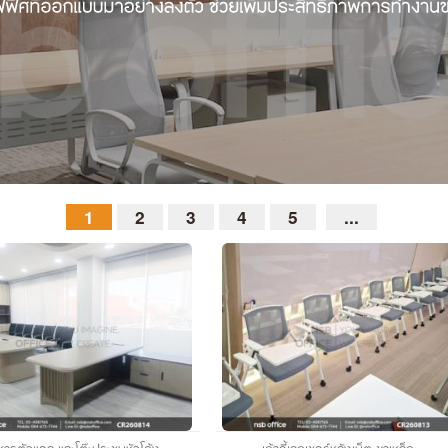
1
2
3
4
5
...