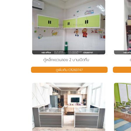
ตู้เหล็กแขวนลอย 2 บานเปิดทึบ
ดูเพิ่มเติม:CR260747