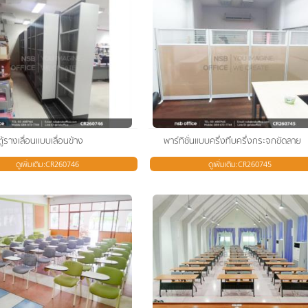
ตู้รางเลื่อนแบบเลื่อนข้าง
พาร์ทิชั่นแบบครึ่งทึบครึ่งกระจกขัดลาย
ดูเพิ่มเติม:CR260746
ดูเพิ่มเติม:CR260745