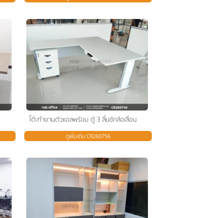
โต๊ะทำงานตัวแอลพร้อม ตู้ 3 ลิ้นชักล้อเลื่อน
ดูเพิ่มเติม:CR260756