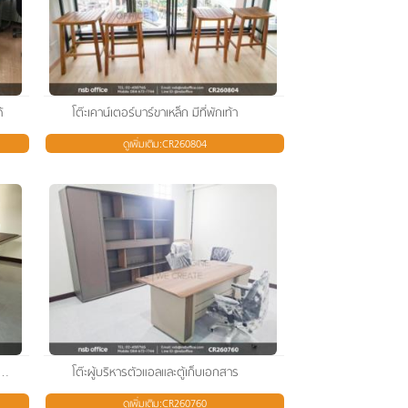
้
โต๊ะเคาน์เตอร์บาร์ขาเหล็ก มีที่พักเท้า
ดูเพิ่มเติม:CR260804
รงโค้ง มาพร้อมป๊อปอัพหน้าโต๊ะ โครงขาไม้
โต๊ะผู้บริหารตัวแอลและตู้เก็บเอกสาร
ดูเพิ่มเติม:CR260760