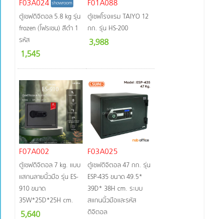
หมุน
F03A024
F01A088
showroom
รหัส
ตู้เซฟดิจิตอล 5.8 kg รุ่น
ตู้เซฟโรงแรม TAIYO 12
(กุญแจ
frozen (โฟรเซน) สีดำ 1
กก. รุ่น HS-200
2 ชุด)
ระบบ
รหัส
3,988
หมุน
1,545
รหัส
(กุญแจ
3 ชุด)
ระบบ
หมุน
รหัส
(กุญแจ
4 ชุด)
ระบบ
ล็อก
F07A002
F03A025
แบบ
ตู้เซฟดิจิตอล 7 kg. แบบ
ตู้เซฟดิจิตอล 47 กก. รุ่น
ญี่ปุ่น
ระบบ
แสกนลายนิ้วมือ รุ่น ES-
ESP-435 ขนาด 49.5*
ดิจิตอล
910 ขนาด
39D* 38H cm. ระบบ
2 ชุด
35W*25D*25H cm.
สแกนนิ้วมือและรหัส
ดิจิตอล
5,640