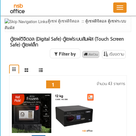
Toggle
Filter
navigatio
by
ตู้เซฟ ตู้เซฟดิจิตอล
::
ตู้เซฟดิจิตอล ตู้เซฟระบบ
ระบบตู้เซฟ
สัมผัส
ระบบ
ตู้เซฟดิจิตอล (Digital Safe) ตู้เซฟระบบสัมผัส (Touch Screen
สแกน
Safe) ตู้เซฟเล็ก
ลายนิ้ว
มือ
Filter by
เรียงตาม
 ส่งด่วน
ระบบ
สแกน
ลายนิ้ว
มือแบบ
2 ประตู
1
จำนวน 43 รายการ
ระบบ
ดิจิตอล
ระบบ
หมุน
รหัส
(กุญแจ
1 ชุด)
ระบบ