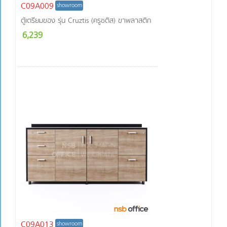
C09A009
showroom
ตู้เตรียมของ รุ่น Cruztis (ครูซติส) ขาพลาสติก
6,239
C09A013
showroom