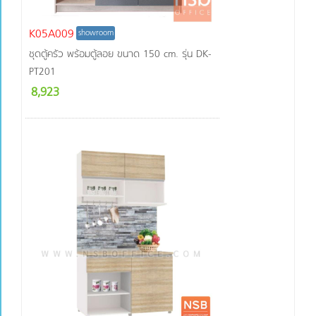
K05A009
showroom
ชุดตู้ครัว พร้อมตู้ลอย ขนาด 150 cm. รุ่น DK-
PT201
8,923