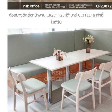
ตัวอย่างติดตั้งหน้างาน CR231123:โต๊ะบาร์ COFFEEและเก้าอี้
โมเดิร์น