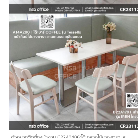
ตัวอย่างติดตั้งหน้างาน CR240406:โต๊ะกลางไม้ยางพาราและ