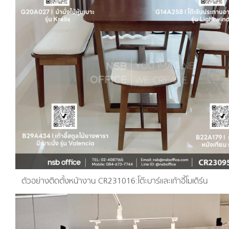
ตัวอย่างติดตั้งหน้างาน CR231016:โต๊ะบาร์และเก้าอี้โมเดิร์น