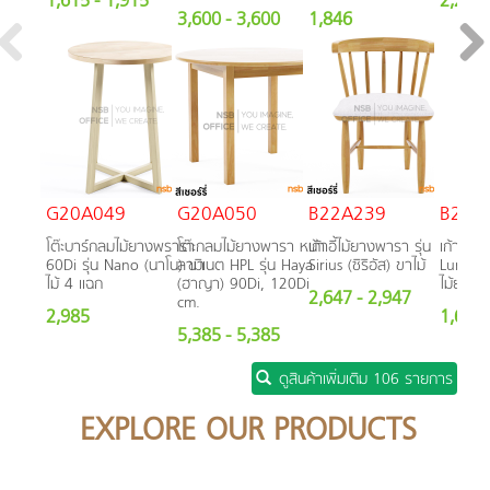
1,615
- 1,915
2,223
3,600
- 3,600
1,846
G20A049
G20A050
B22A239
B22A
โต๊ะบาร์กลมไม้ยางพรารา
โต๊ะกลมไม้ยางพารา หน้า
เก้าอี้ไม้ยางพารา รุ่น
เก้าอี้ไม
60Di รุ่น Nano (นาโน) ขา
ลามิเนต HPL รุ่น Haya
Sirius (ซิริอัส) ขาไม้
Luminex 
ไม้ 4 แฉก
(ฮาญา) 90Di, 120Di
ไม้ยาง
2,647
- 2,947
cm.
2,985
1,620
5,385
- 5,385
ดูสินค้าเพิ่มเติม 106 รายการ
EXPLORE OUR PRODUCTS