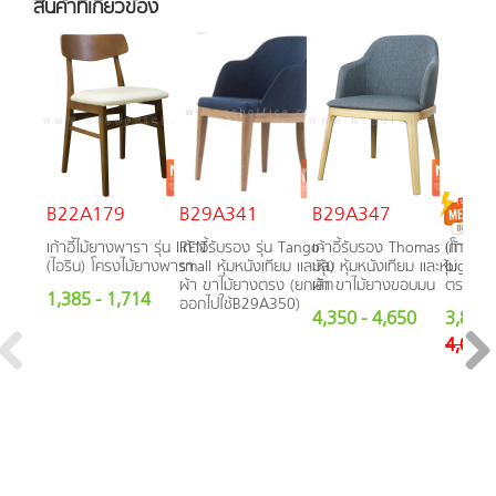
สินค้าที่เกี่ยวข้อง
B22A179
B29A341
B29A347
B29A
เก้าอี้ไม้ยางพารา รุ่น IREN
เก้าอี้รับรอง รุ่น Tango-
เก้าอี้รับรอง Thomas (โท
เก้าอี้ร
(ไอริน) โครงไม้ยางพารา
small หุ้มหนังเทียม และหุ้ม
มัส) หุ้มหนังเทียม และหุ้ม
big (แทง
ผ้า ขาไม้ยางตรง (ยกเลิก
ผ้า ขาไม้ยางขอบมน
ตรง
1,385
- 1,714
ออกไปใช้B29A350)
4,350
- 4,650
3,800
4,000