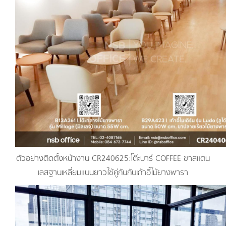
ตัวอย่างติดตั้งหน้างาน CR240625:โต๊ะบาร์ COFFEE ขาสแตน
เลสฐานเหลี่ยมแบนยาวใช้คู่กันกับเก้าอี้ไม้ยางพารา