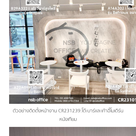
ตัวอย่างติดตั้งหน้างาน CR231239:โต๊ะบาร์และเก้าอี้โมเดิร์น
หนังเทียม