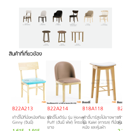
สินค้าที่เกี่ยวข้อง
B22A213
B22A214
B18A118
B29A
เก้าอี้ไม้ที่นั่งหนังเทียม รุ่น
เก้าอี้โมเดิร์น รุ่น Honey
เก้าอี้บาร์สูงไม้ยางพารา
เก้าอี้โ
Ginny (จินนี่)
Puff (ฮันนี่ พัฟ) โครงไม้
รุ่น Kalel (คาเรล) ที่นั่งหุ้ม
รุ่น Ava
ยาง
หนัง และหุ้มผ้า