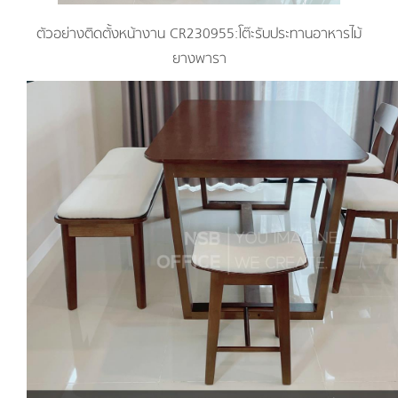
ตัวอย่างติดตั้งหน้างาน CR230955:โต๊ะรับประทานอาหารไม้
ยางพารา