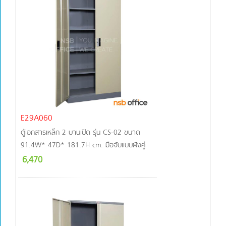
E29A060
ตู้เอกสารเหล็ก 2 บานเปิด รุ่น CS-02 ขนาด
91.4W* 47D* 181.7H cm. มือจับแบบฝังคู่
6,470