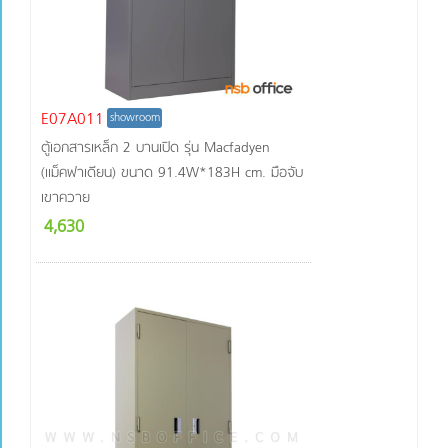
ตู้บาน
โล่ง+ตู้
ลิ้นชัก+ตู้
บานเปิด
ตู้บาน
E07A011
เลื่อน+ลิ้น
showroom
ชัก+บาน
ตู้เอกสารเหล็ก 2 บานเปิด รุ่น Macfadyen
เปิด
(แม็คฟาเดียน) ขนาด 91.4W*183H cm. มือจับ
ตู้บาน
เขาควาย
โล่ง+ตู้
บานเลื่อน
4,630
ตู้บาน
โล่ง+ตู้
บานเปิด
ลักษณะตู้
ภายใน
เป็นช่อง
โล่ง
ภายในมี
แผ่นชั้น
แผ่นชั้น