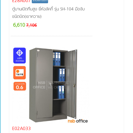
E28A007
showroom
ตู้บานเปิดทึบสูง ยี่ห้อลัคกี้ รุ่น SH-104 มือจับ
ชนิดบิด(เขาควาย)
6,610
7,106
E02A033