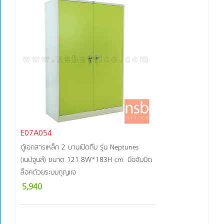
E07A054
ตู้เอกสารเหล็ก 2 บานเปิดทึบ รุ่น Neptunes
(เนปจูนส์) ขนาด 121.8W*183H cm. มือจับบิด
ล็อคด้วยระบบกุญแจ
5,940