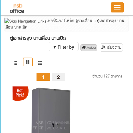
Toggle
Filter
navigatio
by
เฟอร์นิเจอร์เหล็ก ตู้รางเลื่อน
::
ตู้เอกสารสูง บาน
รูปแบบหน้า
เลื่อน บานเปิด
บานตู้
ตู้ลิ้นชัก
ตู้เอกสารสูง บานเลื่อน บานเปิด
แฟ้ม
Filter by
เรียงตาม
 ส่งด่วน
แขวน
ตู้ลิ้นชัก
ตู้บาน
เปิด
ตู้บาน
1
2
จำนวน 127 รายการ
เลื่อน
ตู้บาน
เปิด+ลิ้น
ชัก
ตู้บาน
เลื่อน+ลิ้น
ชัก
ตู้บาน
โล่ง+ตู้
ลิ้นชัก