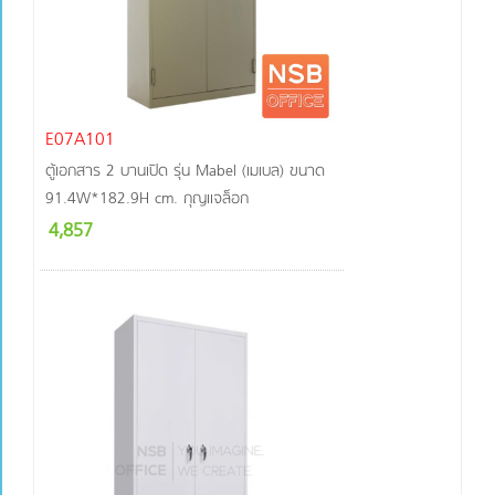
ปรับ
ระดับได้
ภายในมี
แผ่นชั้น
มีราว
แขวน
E07A101
เสื้อผ้า
มีราว
ตู้เอกสาร 2 บานเปิด รุ่น Mabel (เมเบล) ขนาด
แขวนเสื้อ
91.4W*182.9H cm. กุญแจล็อก
และแผ่น
4,857
ชั้นวาง
ของ
หน้าบาน
ประตูมี
ช่อง
เสียบ
ป้ายชื่อ
หน้าบาน
ประตูมี
ช่องใส่
จดหมาย
ภายในมี