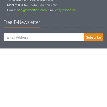
Mobile: 084-673-7744, 084-673-7755
nsb@nsboffice.com
@nsboffice
Email:
Line Id:
Free E-Newsletter