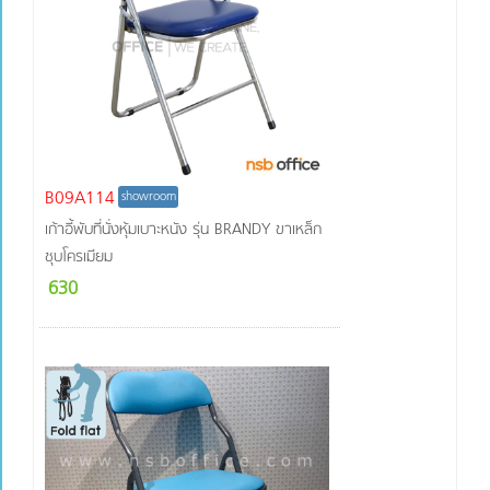
B09A114
showroom
เก้าอี้พับที่นั่งหุ้มเบาะหนัง รุ่น BRANDY ขาเหล็ก
ชุบโครเมียม
630