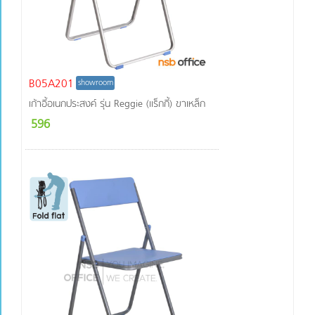
Polycarbonate
(PC)
พลาสติกผิว
เงา (ABS)
พลาสติก
B05A201
HDPE (High-
showroom
Density
เก้าอี้อเนกประสงค์ รุ่น Reggie (แร็กกี้) ขาเหล็ก
Polyethylene)
596
โครงเก้าอี้ผลิต
จากไม้
โครงเก้าอี้ผลิต
จากเหล็ก
โครงเก้าอี้ผลิต
จากอลูมิเนียม
โครงเก้าอี้ผลิต
จากสแตนเลส
โครงเก้าอี้ผลิต
จากสแตนเลส
เกรด 201
โครงเก้าอี้ผลิต
จากสแตนเลส
เกรด 304