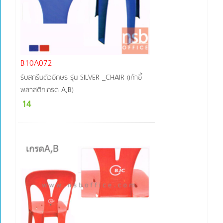
B10A072
รับสกรีนตัวอักษร รุ่น SILVER _CHAIR (เก้าอี้
พลาสติกเกรด A,B)
14