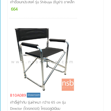
เก้าอี้อเนกประสงค์ รุ่น Shibuya (ชิบูย่า) ขาเหล็ก
664
B10A089
showroom
เก้าอี้ผู้กำกับ รุ่นผ้าหนา กว้าง 65 cm รุ่น
Director (ไดเรคเตอร์) โครงอลูมิเนียม