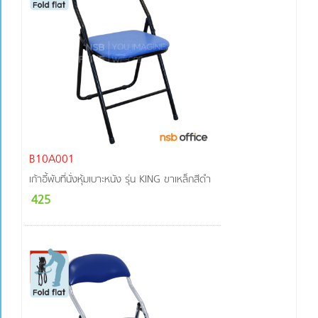
B10A001
เก้าอี้พับที่นั่งหุ้มเบาะหนัง รุ่น KING ขาเหล็กสีดำ
425