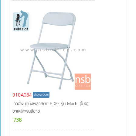
B10A084
showroom
เก้าอี้พับที่นั่งพลาสติก HDPE รุ่น Mochi (โมจิ)
ขาเหล็กพ่นสีขาว
738