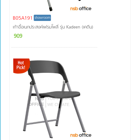
B05A191
showroom
เก้าอี้อเนกประสงค์เฟรมโพลี่ รุ่น Kadeen (เคดีน)
909