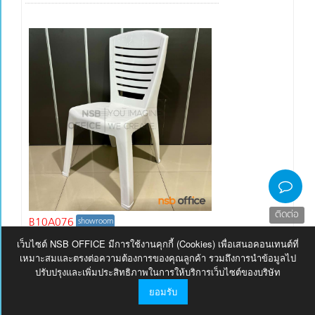
ติดต่อ
B10A076
showroom
เก้าอี้พลาสติก รุ่น Quince (ควินซ์) ซ้อนเก็บได้
เว็บไซต์ NSB OFFICE มีการใช้งานคุกกี้ (Cookies) เพื่อเสนอคอนเทนต์ที่
เหมาะสมและตรงต่อความต้องการของคุณลูกค้า รวมถึงการนำข้อมูลไป
(พลาสติกเกรด A) (1 กล่อง 10 ตัว)
ปรับปรุงและเพิ่มประสิทธิภาพในการให้บริการเว็บไซต์ของบริษัท
3,760
ยอมรับ