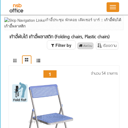
Toggle
Filter
navigatio
by
เก้าอี้ประชุม พักคอย เล๊คเชอร์ บาร์
::
เก้าอี้พับได้
การพับและการ
เก้าอี้พลาสติก
เรียงซ้อน
พับเฉพาะเบาะที่
เก้าอี้พับได้ เก้าอี้พลาสติก (Folding chairs, Plastic chairs)
นั่ง เรียงซ้อน
Filter by
เรียงตาม
 ส่งด่วน
เป็นแถว (รถไฟ)
พับเก็บได้ทั้งตัว
เรียงซ้อนไม่ได้
เก้าอี้เป็นแบบ
เรียงตั้งสูง
1
จำนวน 54 รายการ
พับที่นั่งและพับ
ทั้งตัว เรียง
ซ้อนเป็นแถว
(รถไฟ)
วัสดุหลักเก้าอี้
พลาสติก
Polypropylene
(PP)
พลาสติกใส