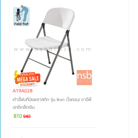
A19A028
เก้าอี้พับที่นั่งพลาสติก รุ่น Ikon (ไอคอน) ขาอีพ็
อกซี่เกล็ดเงิน
810
940