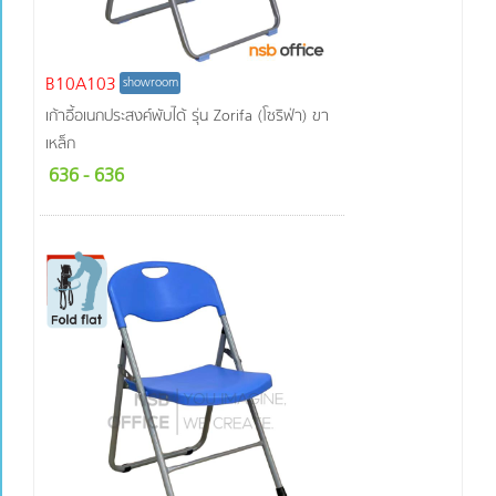
โครงเก้าอี้ผลิต
จากไม้
ยางพารา
โครงเก้าอี้ผลิต
B10A103
showroom
จากไม้แอช
เก้าอี้อเนกประสงค์พับได้ รุ่น Zorifa (โซริฟ่า) ขา
โครงเก้าอี้ผลิต
เหล็ก
จากพลาสติก
(PU)
636
- 636