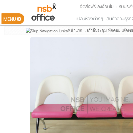
จัดส่งฟรีและเงื่อนไข
รับประกั
แปลนห้องต่างๆ
สินค้าตามธุรกิ
MENU
หน้าแรก
::
เก้าอี้ประชุม พักคอย เล๊คเชอ
รายการสินค้า
Smart Classroom ห้องเรียนอัจฉริยะ
ชุดโต๊ะทำงาน ซีรีส์ต่างๆ (Work series)
โต๊ะทำงาน โต๊ะตัวแอล อุปกรณ์เสริม
โต๊ะผู้บริหาร และตู้ด้านหลัง
ตู้เอกสารไม้ ตู้ลิ้นชัก ตู้อเนกประสงค์
โต๊ะประชุม โต๊ะสัมนา และอุปกรณ์เสริม
โต๊ะบาร์คาเฟ่ โต๊ะอเนกประสงค์
เคาน์เตอร์ต้อนรับ โต๊ะเคาน์เตอร์สูง
เก้าอี้สำนักงาน เก้าอี้ผู้บริหาร เก้าอี้รับแขก
เก้าอี้ประชุม พักคอย เล๊คเชอร์ บาร์
เก้าอี้โมเดิร์น ตกแต่งพื้นที่
เฟอร์นิเจอร์เหล็ก ตู้รางเลื่อน
เฟอร์นิเจอร์เหล็กแบรนด์ดัง
เฟอร์นิเจอร์โรงเรียน สถานศึกษา