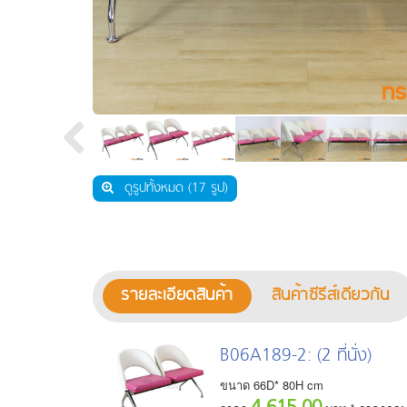
เฟอร์นิเจอร์คลินิก ห้องแล็บ ห้องปฎิบัติการ
งานกั้นพาร์ทิชั่น และสกรีนกั้นบนโต๊ะ
โซฟารับรอง โต๊ะกลาง
ตู้เซฟ ตู้เซฟดิจิตอล
เฟอร์นิเจอร์สแตนเลส
เฟอร์นิเจอร์อื่นๆ
ชุดห้องครัวสำเร็จรูป
อะไหล่เฟอร์นิเจอร์
ดูรูปทั้งหมด (17 รูป)
รายละเอียดสินค้า
สินค้าซีรีส์เดียวกัน
B06A189-2
: (2 ที่นั่ง)
ขนาด
66
D*
80
H
cm