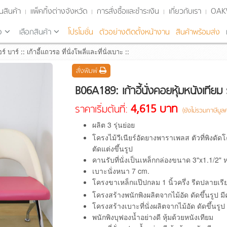
นสินค้า
แพ็คกิ้งต่างจังหวัด
การสั่งซื้อและชำระเงิน
เกี่ยวกับเรา
OA
จ
เลือกสินค้า
โปรโมชั่น
ตัวอย่างติดตั้งหน้างาน
สินค้าพร้อมส่ง
ร์ บาร์
::
เก้าอี้แถวรอ ที่นั่งโพลี่และที่นั่งเบาะ
::
สั่งพิมพ์
B06A189: เก้าอี้นั่งคอยหุ้มหนังเทียม ร
4,615 บาท
ราคาเริ่มต้นที่:
(ยังไม่รวมภาษีมูลค่
ผลิต 3 รุ่นย่อย
โครงไม้วีเนียร์อัดยางพาราเพลส ตัวที่พิงดัด
ตัดแต่งขึ้นรูป
คานรับที่นั่งเป็นเหล็กกล่องขนาด 3"x1.1/2" 
เบาะนั่งหนา 7 cm.
โครงขาเหล็กแป๊ปกลม 1 นิ้วครึ่ง รีดปลายเรีย
โครงสร้างพนักพิงผลิตจากไม้อัด ดัดขึ้นรูป
โครงสร้างเบาะที่นั่งผลิตจากไม้อัด ดัดขึ้น
พนักพิงบุฟองน้ำอย่างดี หุ้มด้วยหนังเทียม