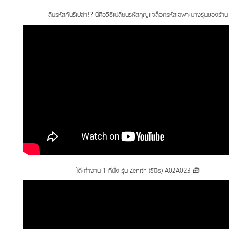
ลืมรหัสกันรึเปล่า!? นี่คือวิธีเปลี่ยนรหัสกุญเเจล็อกรหัสเฉพาะบางรุ่นของร้าน
โต๊ะทำงาน 1 ที่นั่ง รุ่น Zenith (ซีนิธ) A02A023 🧰