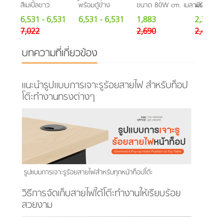
สีเมเปิ้ลขาว
พร้อมตู้ข้าง
ขนาด 80W cm. เมลามีน
พร้อมช
6,531
- 6,531
6,531
- 6,531
1,883
2,307
7,022
2,690
2,455
บทความที่เกี่ยวข้อง
แนะนำรูปแบบการเจาะรูร้อยสายไฟ สำหรับท็อป
โต๊ะทำงานทรงต่างๆ
รูปแบบการเจาะรูร้อยสายไฟสำหรับทุกหน้าท็อปโต๊ะ
วิธีการจัดเก็บสายไฟใต้โต๊ะทำงานให้เรียบร้อย
สวยงาม