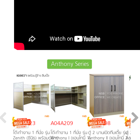
Anthony Series
A02A023
A04A209
C01A098
C01A
โต๊ะทำงาน 1 ที่นั่ง รุ่น
โต๊ะทำงาน 1 ที่นั่ง รุ่น
ตู้ 2 บานเปิดทึบเตี้ย รุ่น
ตู้ 2 บาน
Zenith (ซีนิธ) พร้อมตู้ข้าง
Anthony I (แอนโทนี่ 1)
Anthony II (แอนโทนี่ 2 )
Anthony 