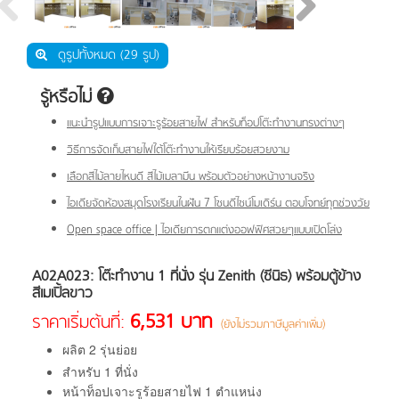
ดูรูปทั้งหมด (29 รูป)
รู้หรือไม่
แนะนำรูปแบบการเจาะรูร้อยสายไฟ สำหรับท็อปโต๊ะทำงานทรงต่างๆ
วิธีการจัดเก็บสายไฟใต้โต๊ะทำงานให้เรียบร้อยสวยงาม
เลือกสีไม้ลายไหนดี สีไม้เมลามีน พร้อมตัวอย่างหน้างานจริง
ไอเดียจัดห้องสมุดโรงเรียนในฝัน 7 โซนดีไซน์โมเดิร์น ตอบโจทย์ทุกช่วงวัย
Open space office | ไอเดียการตกแต่งออฟฟิศสวยๆแบบเปิดโล่ง
A02A023: โต๊ะทำงาน 1 ที่นั่ง รุ่น Zenith (ซีนิธ) พร้อมตู้ข้าง
สีเมเปิ้ลขาว
6,531 บาท
ราคาเริ่มต้นที่:
(ยังไม่รวมภาษีมูลค่าเพิ่ม)
ผลิต 2 รุ่นย่อย
สำหรับ 1 ที่นั่ง
หน้าท็อปเจาะรูร้อยสายไฟ 1 ตำแหน่ง