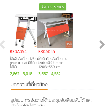
Grass Series
B30A054
B30A055
โต๊ะพับล้อเลื่อน 1/6 รุ่น
โต๊ะนักเรียนล้อเลื่อน รุ่น
grass (แกรส) มีที่เก็บของ
Herb (เฮิร์บ) ขนาด
ใต้โต๊ะ
120W*55D cm.
2,862
- 3,018
3,667
- 4,582
บทความที่เกี่ยวข้อง
รูปแบบการจัดวางโต๊ะประชุมล้อเลื่อนพับได้ และ