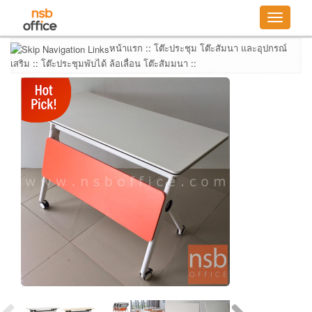
Toggle
navigatio
หน้าแรก
::
โต๊ะประชุม โต๊ะสัมนา และอุปกรณ์
เสริม
::
โต๊ะประชุมพับได้ ล้อเลื่อน โต๊ะสัมมนา
::