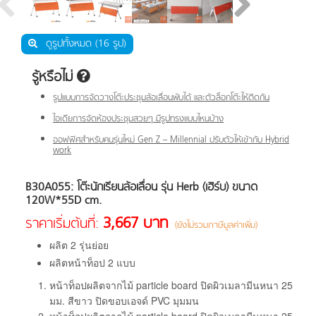
ดูรูปทั้งหมด (16 รูป)
รู้หรือไม่
รูปแบบการจัดวางโต๊ะประชุมล้อเลื่อนพับได้ และตัวล็อกโต๊ะให้ติดกัน
ไอเดียการจัดห้องประชุมสวยๆ มีรูปทรงแบบไหนบ้าง
ออฟฟิศสำหรับคนรุ่นใหม่ Gen Z – Millennial ปรับตัวให้เข้ากับ Hybrid
work
B30A055: โต๊ะนักเรียนล้อเลื่อน รุ่น Herb (เฮิร์บ) ขนาด
120W*55D cm.
3,667 บาท
ราคาเริ่มต้นที่:
(ยังไม่รวมภาษีมูลค่าเพิ่ม)
ผลิต 2 รุ่นย่อย
ผลิตหน้าท็อป 2 แบบ
หน้าท็อปผลิตจากไม้ particle board ปิดผิวเมลามีนหนา 25
มม. สีขาว ปิดขอบเอจด์ PVC มุมมน
หน้าท็อปผลิตจากไม้ particle board ปิดผิวเมลามีนหนา 25