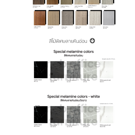
สีไม้พิเศษลายหินอ่อน