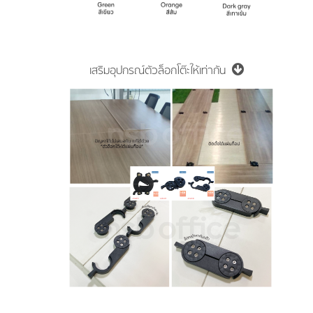
เสริมอุปกรณ์ตัวล็อกโต๊ะให้เท่ากัน