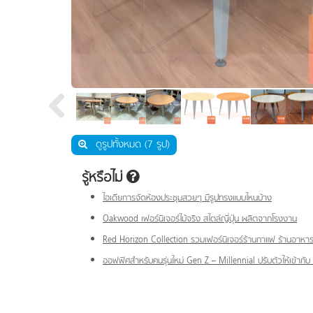
เฟอร์นิเจอร์คลินิก ห้องแล็บ ห้องปฎิบัติการ
งานกั้นพาร์ทิชั่น และสกรีนกั้นบนโต๊ะ
โซฟารับรอง โต๊ะกลาง
ตู้เซฟ ตู้เซฟดิจิตอล
เฟอร์นิเจอร์สแตนเลส
เฟอร์นิเจอร์อื่นๆ
ชุดห้องครัวสำเร็จรูป
อะไหล่เฟอร์นิเจอร์
ดูรูปทั้งหมด (7 รูป)
รู้หรือไม่
ไอเดียการจัดห้องประชุมสวยๆ มีรูปทรงแบบไหนบ้าง
Oakwood เฟอร์นิเจอร์ไม้จริง สไตล์ญี่ปุ่น ผลิตจากโรงงาน
Red Horizon Collection รวมเฟอร์นิเจอร์ร้านกาแฟ ร้านอาหาร
ออฟฟิศสำหรับคนรุ่นใหม่ Gen Z – Millennial ปรับตัวให้เข้ากั