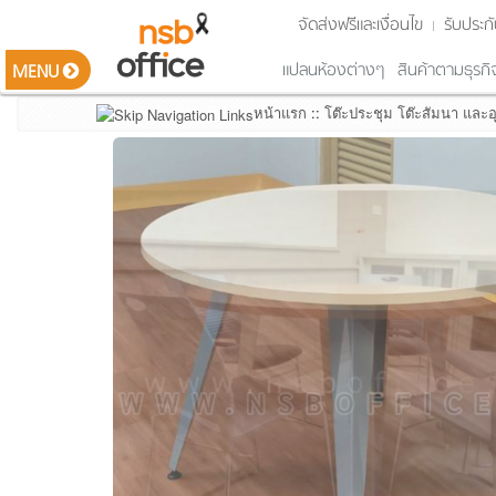
จัดส่งฟรีและเงื่อนไข
รับประกั
แปลนห้องต่างๆ
สินค้าตามธุรกิ
MENU
หน้าแรก
::
โต๊ะประชุม โต๊ะสัมนา และอ
รายการสินค้า
Smart Classroom ห้องเรียนอัจฉริยะ
ชุดโต๊ะทำงาน ซีรีส์ต่างๆ (Work series)
โต๊ะทำงาน โต๊ะตัวแอล อุปกรณ์เสริม
โต๊ะผู้บริหาร และตู้ด้านหลัง
ตู้เอกสารไม้ ตู้ลิ้นชัก ตู้อเนกประสงค์
โต๊ะประชุม โต๊ะสัมนา และอุปกรณ์เสริม
โต๊ะบาร์คาเฟ่ โต๊ะอเนกประสงค์
เคาน์เตอร์ต้อนรับ โต๊ะเคาน์เตอร์สูง
เก้าอี้สำนักงาน เก้าอี้ผู้บริหาร เก้าอี้รับแขก
เก้าอี้ประชุม พักคอย เล๊คเชอร์ บาร์
เก้าอี้โมเดิร์น ตกแต่งพื้นที่
เฟอร์นิเจอร์เหล็ก ตู้รางเลื่อน
เฟอร์นิเจอร์เหล็กแบรนด์ดัง
เฟอร์นิเจอร์โรงเรียน สถานศึกษา