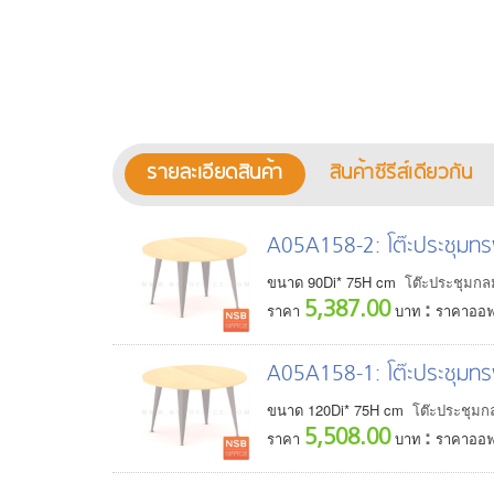
รายละเอียดสินค้า
สินค้าซีรีส์เดียวกัน
A05A158-2
: โต๊ะประชุมท
ขนาด
90
Di*
75
H
cm
โต๊ะประชุมกลม 
5,387.00
:
ราคา
บาท
ราคาออฟ
A05A158-1
: โต๊ะประชุมท
ขนาด
120
Di*
75
H
cm
โต๊ะประชุมกลม
5,508.00
:
ราคา
บาท
ราคาออฟ