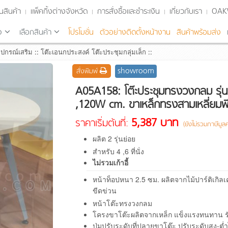
นสินค้า
แพ็คกิ้งต่างจังหวัด
การสั่งซื้อและชำระเงิน
เกี่ยวกับเรา
OA
จ
เลือกสินค้า
โปรโมชั่น
ตัวอย่างติดตั้งหน้างาน
สินค้าพร้อมส่ง
ุปกรณ์เสริม
::
โต๊ะเอนกประสงค์ โต๊ะประชุมกลุ่มเล็ก
::
showroom
สั่งพิมพ์
A05A158: โต๊ะประชุมทรงวงกลม รุ่น 
,120W cm. ขาเหล็กทรงสามเหลี่ยมพี
5,387 บาท
ราคาเริ่มต้นที่:
(ยังไม่รวมภาษีมูลค่
ผลิต 2 รุ่นย่อย
สำหรับ 4 ,6 ที่นั่ง
ไม่รวมเก้าอี้
หน้าท็อปหนา 2.5 ซม. ผลิตจากไม้ปาร์ติเก
ขีดข่วน
หน้าโต๊ะทรงวงกลม
โครงขาโต๊ะผลิตจากเหล็ก แข็งแรงทนทาน รับ
ปุ่มปรับระดับที่ปลายขาโต๊ะ ปรับระดับสูง-ต่ำ