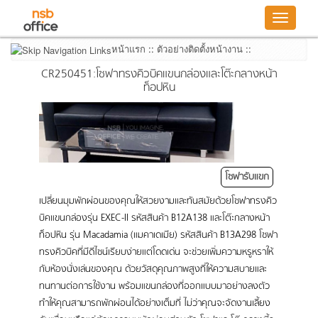
Toggle
navigatio
หน้าแรก
::
ตัวอย่างติดตั้งหน้างาน
::
CR250451:โซฟาทรงคิวบิคแขนกล่องและโต๊ะกลางหน้า
ท็อปหิน
โซฟารับแขก
เปลี่ยนมุมพักผ่อนของคุณให้สวยงามและทันสมัยด้วยโซฟาทรงคิว
บิคแขนกล่องรุ่น EXEC-II รหัสสินค้า
B12A138
และโต๊ะกลางหน้า
ท็อปหิน รุ่น Macadamia (แมคาเดเมีย) รหัสสินค้า
B13A298
โซฟา
ทรงคิวบิคที่มีดีไซน์เรียบง่ายแต่โดดเด่น จะช่วยเพิ่มความหรูหราให้
กับห้องนั่งเล่นของคุณ ด้วยวัสดุคุณภาพสูงที่ให้ความสบายและ
ทนทานต่อการใช้งาน พร้อมแขนกล่องที่ออกแบบมาอย่างลงตัว
ทำให้คุณสามารถพักผ่อนได้อย่างเต็มที่ ไม่ว่าคุณจะจัดงานเลี้ยง