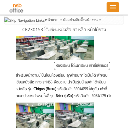
Toggle
navigatio
หน้าแรก
::
ตัวอย่างติดตั้งหน้างาน
::
CR230153:โต๊ะเขียนหนังสือ ขาเหล็ก หน้าไม้ยาง
ห้องเรียน โต๊ะนักเรียน เก้าอี้เล๊คเชอร์
สำหรับหน้างานนี้เป็นโซนห้องเรียน ลุกค้าอยากได้เป็นโต๊ะสำหรับ
เขียนหนังสือ ทางเราNSB จึงขอแนะนำเป็นรุ่นนี้เลยค่ะ โต๊ะเขียน
หนังสือ รุ่น
Chigan (ชิแกน)
รหัสสินค้า
B30A059
ใช้คู่กับ
เก้าอี้
อเนกประสงค์เฟรมโพลี่ รุ่น
Brick (บริค)
รหัสสินค้า
B05A175
ค่ะ