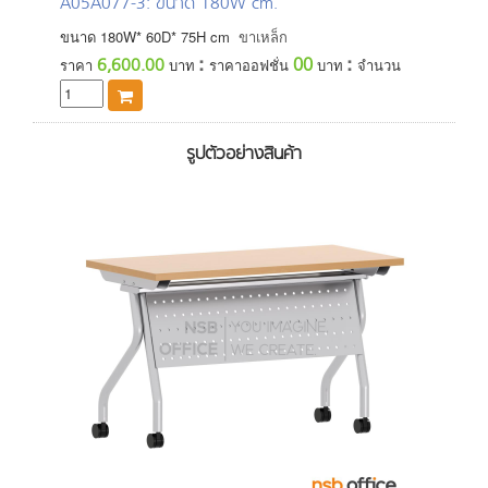
A05A077-3
: ขนาด 180W cm.
ขนาด
180
W*
60
D*
75
H
cm
ขาเหล็ก
:
:
00
6,600.00
ราคา
บาท
ราคาออฟชั่น
บาท
จำนวน
รูปตัวอย่างสินค้า