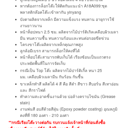
หากต้องการล็อกโต๊ะให้ติดกันแนะนำ
A18A099:ชุด
พลาสติกล๊อคโต๊ะเข้าหากัน yinyang
บังตาผลิตจากเหล็ก มีความแข็งแรง ทนทาน อายุการใช้
งานยาวนาน
หน้าท็อปหนา 2.5 ซม. ผลิตจากไม้ปาร์ติเกิลเคลือบผิวเมลา
มีน ทนความชื้น ทนความร้อนและทนต่อรอยขีดข่วน
โครงขาโต๊ะผลิตจากเหล็กคุณภาพสูง
ลูกล้อมีเบรก สามารถล็อกให้คงที่ได้
หน้าท็อปโต๊ะสามารถพับเก็บได้ เรียงซ้อนเป็นแถวตรง
ประหยัดพื้นที่ในการจัดเก็บ
กรณีเป็น Top โต๊ะ ผลิตจากไม้ปาร์ติเกิ้ล หนา 25
มม. เคลือบผิวเมลามีน กันร้อน กันชื้น
ขาเหล็กทำสี ผลิตได้ 4 สี คือ สีดำ สีขาว สีบอร์น สีเทาอ่อน
และ สีกราไฟต์
ทำความสะอาดชิ้นงานด้วย บ่อล้างคราบไขมัน (Grease
stain)
งานพ่นสี อบสีด้วยสีฝุ่น (Epoxy powder coating) อุณหภูมิ
คงที่ที่ 180 องศา - 210 องศา
**กรณีเรียงโต๊ะวางต่อกัน รบกวนแจ้งเจ้าหน้าที่ก่อนสั่งซื้อ