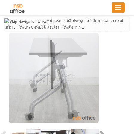
Toggle
navigatio
หน้าแรก
::
โต๊ะประชุม โต๊ะสัมนา และอุปกรณ์
เสริม
::
โต๊ะประชุมพับได้ ล้อเลื่อน โต๊ะสัมมนา
::