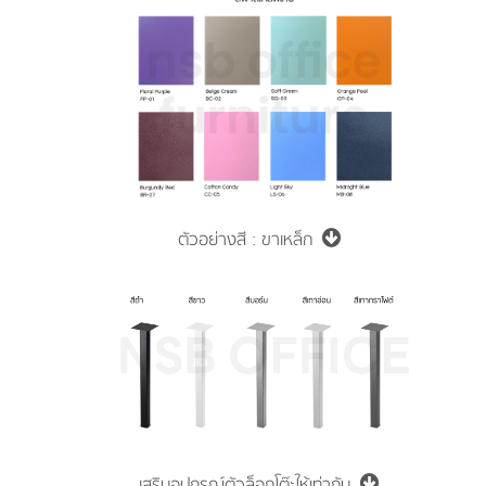
ตัวอย่างสี : ขาเหล็ก
เสริมอุปกรณ์ตัวล็อกโต๊ะให้เท่ากัน