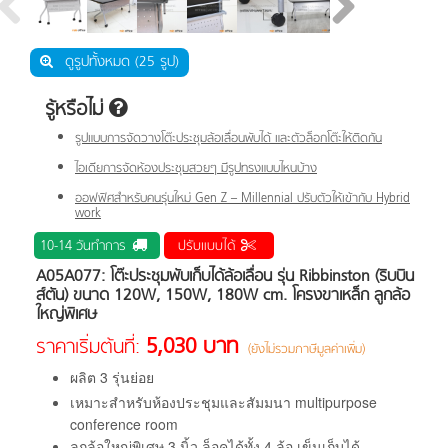
ดูรูปทั้งหมด (25 รูป)
รู้หรือไม่
รูปแบบการจัดวางโต๊ะประชุมล้อเลื่อนพับได้ และตัวล็อกโต๊ะให้ติดกัน
ไอเดียการจัดห้องประชุมสวยๆ มีรูปทรงแบบไหนบ้าง
ออฟฟิศสำหรับคนรุ่นใหม่ Gen Z – Millennial ปรับตัวให้เข้ากับ Hybrid
work
10-14 วันทำการ
ปรับแบบได้
A05A077: โต๊ะประชุมพับเก็บได้ล้อเลื่อน รุ่น Ribbinston (ริบบิน
ส์ตัน) ขนาด 120W, 150W, 180W cm. โครงขาเหล็ก ลูกล้อ
ใหญ่พิเศษ
5,030 บาท
ราคาเริ่มต้นที่:
(ยังไม่รวมภาษีมูลค่าเพิ่ม)
ผลิต 3 รุ่นย่อย
เหมาะสำหรับห้องประชุมและสัมมนา multipurpose
conference room
ลูกล้อใหญ่พิเศษ 3 นิ้ว ล็อคได้ทั้ง 4 ล้อ เข็นเก็บได้