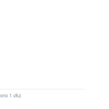
ีแดง 1 เส้น)