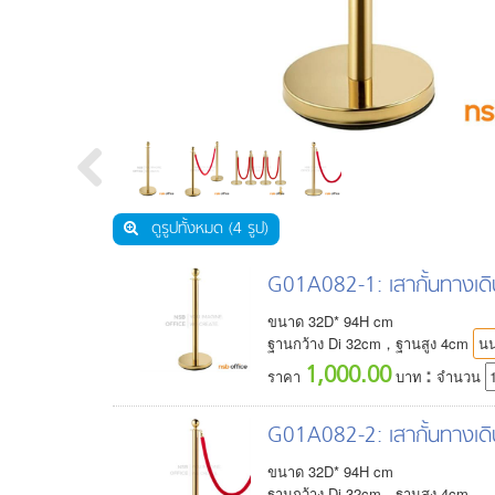
เฟอร์นิเจอร์คลินิก ห้องแล็บ ห้องปฎิบัติการ
งานกั้นพาร์ทิชั่น และสกรีนกั้นบนโต๊ะ
โซฟารับรอง โต๊ะกลาง
ตู้เซฟ ตู้เซฟดิจิตอล
เฟอร์นิเจอร์สแตนเลส
เฟอร์นิเจอร์อื่นๆ
ชุดห้องครัวสำเร็จรูป
อะไหล่เฟอร์นิเจอร์
ดูรูปทั้งหมด (4 รูป)
G01A082-1
: เสากั้นทางเด
ขนาด
32
D*
94
H
cm
ฐานกว้าง Di 32cm，ฐานสูง 4cm
นน
1,000.00
:
ราคา
บาท
จำนวน
G01A082-2
: เสากั้นทางเด
ขนาด
32
D*
94
H
cm
ฐานกว้าง Di 32cm，ฐานสูง 4cm