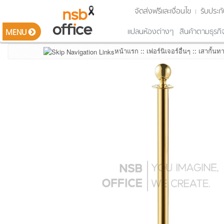
จัดส่งฟรีและเงื่อนไข
รับประกั
แปลนห้องต่างๆ
สินค้าตามธุรกิ
MENU
หน้าแรก
::
เฟอร์นิเจอร์อื่นๆ
::
เสากั้นทา
รายการสินค้า
Smart Classroom ห้องเรียนอัจฉริยะ
ชุดโต๊ะทำงาน ซีรีส์ต่างๆ (Work series)
โต๊ะทำงาน โต๊ะตัวแอล อุปกรณ์เสริม
โต๊ะผู้บริหาร และตู้ด้านหลัง
ตู้เอกสารไม้ ตู้ลิ้นชัก ตู้อเนกประสงค์
โต๊ะประชุม โต๊ะสัมนา และอุปกรณ์เสริม
โต๊ะบาร์คาเฟ่ โต๊ะอเนกประสงค์
เคาน์เตอร์ต้อนรับ โต๊ะเคาน์เตอร์สูง
เก้าอี้สำนักงาน เก้าอี้ผู้บริหาร เก้าอี้รับแขก
เก้าอี้ประชุม พักคอย เล๊คเชอร์ บาร์
เก้าอี้โมเดิร์น ตกแต่งพื้นที่
เฟอร์นิเจอร์เหล็ก ตู้รางเลื่อน
เฟอร์นิเจอร์เหล็กแบรนด์ดัง
เฟอร์นิเจอร์โรงเรียน สถานศึกษา