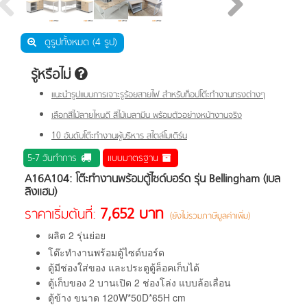
ดูรูปทั้งหมด (4 รูป)
รู้หรือไม่
แนะนำรูปแบบการเจาะรูร้อยสายไฟ สำหรับท็อปโต๊ะทำงานทรงต่างๆ
เลือกสีไม้ลายไหนดี สีไม้เมลามีน พร้อมตัวอย่างหน้างานจริง
10 อันดับโต๊ะทำงานผู้บริหาร สไตล์โมเดิร์น
5-7 วันทำการ
แบบมาตรฐาน
A16A104: โต๊ะทำงานพร้อมตู้ไซด์บอร์ด รุ่น Bellingham (เบล
ลิงแฮม)
7,652 บาท
ราคาเริ่มต้นที่:
(ยังไม่รวมภาษีมูลค่าเพิ่ม)
ผลิต 2 รุ่นย่อย
โต๊ะทำงานพร้อมตู้ไซด์บอร์ด
ตู้มีช่องใส่ของ และประตูตู้ล็อคเก็บได้
ตู้เก็บของ 2 บานเปิด 2 ช่องโล่ง แบบล้อเลื่อน
ตู้ข้าง ขนาด
120
W*
50
D*
65
H
cm