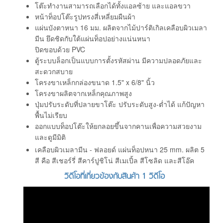
โต๊ะทำงานสามารถเลือกได้ทั้งแอลซ้าย และแอลขวา
หน้าท็อปโต๊ะรูปทรงสี่เหลี่ยมผืนผ้า
แผ่นบังตาหนา 16 มม. ผลิตจากไม้ปาร์ติเกิลเคลือบผิวเมลา
มีน ยึดชิดกับใต้แผ่นท็อปอย่างแน่นหนา
ปิดขอบด้วย PVC
ตู้ระบบล็อกเป็นแบบการตั้งรหัสผ่าน มีความปลอดภัยและ
สะดวกสบาย
โครงขาเหล็กกล่องขนาด 1.5" x 6/8" นิ้ว
โครงขาผลิตจากเหล็กคุณภาพสูง
ปุ่มปรับระดับที่ปลายขาโต๊ะ ปรับระดับสูง-ต่ำได้ แก้ปัญหา
พื้นไม่เรียบ
ออกแบบท็อปโต๊ะให้ยกลอยขึ้นจากคานเพื่อความสวยงาม
และดูมีมิติ
เคลือบผิวเมลามีน - ฟลอยด์ แผ่นท็อปหนา 25 mm. ผลิต 5
สี คือ สีเชอร์รี่ สีคาร์ปูชิโน่ สีเมเปิ้ล สีโซลิด และสีโอ๊ค
วิดีโอที่เกี่ยวข้องกับสินค้า 1 วิดีโอ