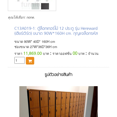
คุณได้เลือก:
none
.
C13A019-1
: ตู้ล็อกเกอร์ไม้ 12 ประตู รุ่น Hereward
(เฮียร์เวิร์ต) ขนาด 90W*160H cm. กุญแจล็อกรหัส
ขนาด
90
W*
40
D*
160
H
cm
ช่องขนาด 27W*36D*36H cm
:
:
00
11,869.00
ราคา
บาท
ราคาออฟชั่น
บาท
จำนวน
รูปตัวอย่างสินค้า