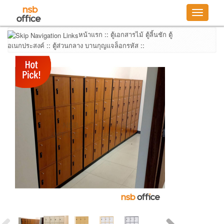
Toggle
navigatio
หน้าแรก
::
ตู้เอกสารไม้ ตู้ลิ้นชัก ตู้
อเนกประสงค์
::
ตู้ส่วนกลาง บานกุญแจล็อกรหัส
::