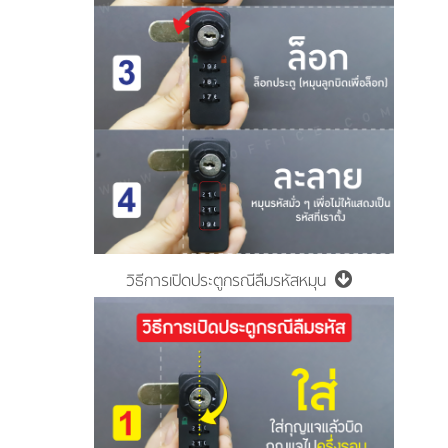
วิธีการเปิดประตูกรณีลืมรหัสหมุน