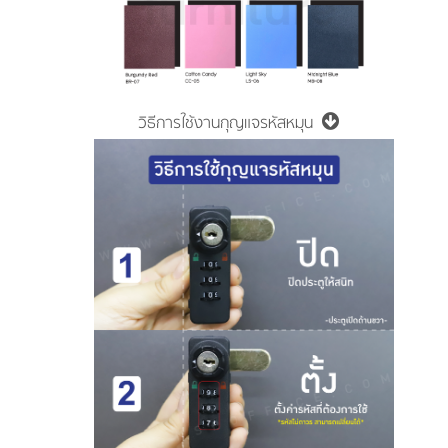
วิธีการใช้งานกุญแจรหัสหมุน