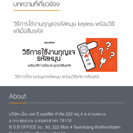
บทความที่เกี่ยวข้อง
วิธีการใช้งานกุญแจรหัสหมุน keyless พร้อมวิธี
แก้เมื่อลืมรหัส
วิธีการใช้งานกุญแจรหัสหมุน พร้อมวิธีแก้หากลืมรหัส
About
บริษัท เอ็น เอส บี ออฟฟิศ จำกัด 222 หมู่ 4 ต.สวนหลวง
อ.กระทุ่มแบน จ.สมุทรสาคร 74110
N S B OFFICE co., ltd. 222 Moo 4 Suanluang Krathumbaen