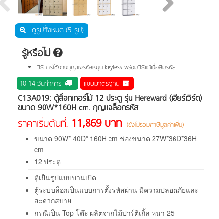
ดูรูปทั้งหมด (5 รูป)
รู้หรือไม่
วิธีการใช้งานกุญแจรหัสหมุน keyless พร้อมวิธีแก้เมื่อลืมรหัส
10-14 วันทำการ
แบบมาตรฐาน
C13A019: ตู้ล็อกเกอร์ไม้ 12 ประตู รุ่น Hereward (เฮียร์เวิร์ต)
ขนาด 90W*160H cm. กุญแจล็อกรหัส
11,869 บาท
ราคาเริ่มต้นที่:
(ยังไม่รวมภาษีมูลค่าเพิ่ม)
ขนาด
90
W*
40
D*
160
H
cm ช่องขนาด 27W*36D*36H
cm
12 ประตู
ตู้เป็นรูปแบบบานเปิด
ตู้ระบบล็อกเป็นแบบการตั้งรหัสผ่าน มีความปลอดภัยและ
สะดวกสบาย
กรณีเป็น Top โต๊ะ ผลิตจากไม้ปาร์ติเกิ้ล หนา 25