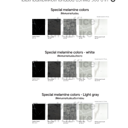
ไม้เมลามีนสีไม้พิเศษลายหินอ่อน
บวกเพิ่ม 300 บาท