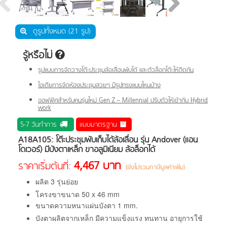
ดูรูปทั้งหมด (21 รูป)
รู้หรือไม่
รูปแบบการจัดวางโต๊ะประชุมล้อเลื่อนพับได้ และตัวล็อกโต๊ะให้ติดกัน
ไอเดียการจัดห้องประชุมสวยๆ มีรูปทรงแบบไหนบ้าง
ออฟฟิศสำหรับคนรุ่นใหม่ Gen Z – Millennial ปรับตัวให้เข้ากับ Hybrid
work
5-7 วันทำการ
แบบมาตรฐาน
A18A105: โต๊ะประชุมพับเก็บได้ล้อเลื่อน รุ่น Andover (แอน
โดเวอร์) มีบังตาเหล็ก ขาอลูมิเนียม ล้อล็อกได้
4,467 บาท
ราคาเริ่มต้นที่:
(ยังไม่รวมภาษีมูลค่าเพิ่ม)
ผลิต 3 รุ่นย่อย
โครงขาขนาด 50 x 46 mm
ขนาดความหนาแผ่นบังตา 1 mm.
บังตาผลิตจากเหล็ก มีความแข็งแรง ทนทาน อายุการใช้