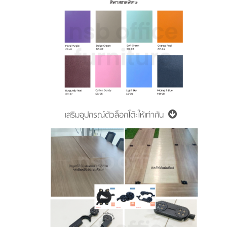
เสริมอุปกรณ์ตัวล็อกโต๊ะให้เท่ากัน