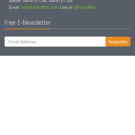
Mobile: 084-673-7744, 084-673-7755
nsb@nsboffice.com
@nsboffice
Email:
Line Id:
Free E-Newsletter