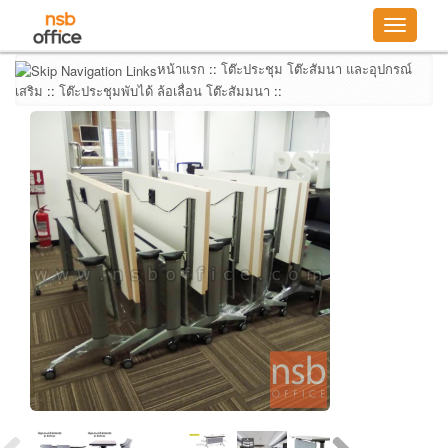
Toggle
navigatio
หน้าแรก
::
โต๊ะประชุม โต๊ะสัมนา และอุปกรณ์
เสริม
::
โต๊ะประชุมพับได้ ล้อเลื่อน โต๊ะสัมมนา
::