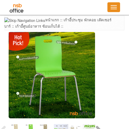
Toggle
navigatio
หน้าแรก
::
เก้าอี้ประชุม พักคอย เล๊คเชอร์
บาร์
::
เก้าอี้ศูนย์อาหาร ซ้อนเก็บได้
::