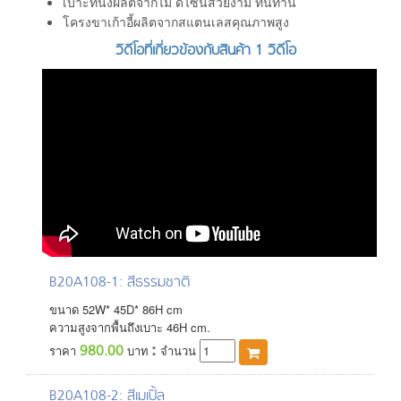
เบาะที่นั่งผลิตจากไม้ ดีไซน์สวยงาม ทนทาน
โครงขาเก้าอี้ผลิตจากสแตนเลสคุณภาพสูง
วิดีโอที่เกี่ยวข้องกับสินค้า 1 วิดีโอ
B20A108-1
: สีธรรมชาติ
ขนาด
52
W*
45
D*
86
H
cm
ความสูงจากพื้นถึงเบาะ 46H cm.
:
980.00
ราคา
บาท
จำนวน
B20A108-2
: สีเมเปิ้ล