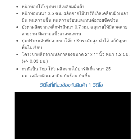
หน้าท็อปโต๊ะรูปทรงสี่เหลี่ยมผืนผ้า
หน้าท็อปหนา 2.5 ซม. ผลิตจากไม้ปาร์ติเกิลเคลือบผิวเมลา
มีน ทนความชื้น ทนความร้อนและทนต่อรอยขีดข่วน
บังตาผลิตจากเหล็กทำสีหนา 0.7 มม. ฉลุลายให้มีลวดลาย
สวยงาม มีความแข็งแรงทนทาน
ปุ่มปรับระดับที่ปลายขาโต๊ะ ปรับระดับสูง-ต่ำได้ แก้ปัญหา
พื้นไม่เรียบ
โครงขาผลิตจากเหล็กกล่องขนาด 2" x 1" นิ้ว หนา 1.2 มม.
(+/- 0.03 มม.)
กรณีเป็น Top โต๊ะ ผลิตจากไม้ปาร์ติเกิ้ล หนา 25
มม. เคลือบผิวเมลามีน กันร้อน กันชื้น
วิดีโอที่เกี่ยวข้องกับสินค้า 1 วิดีโอ