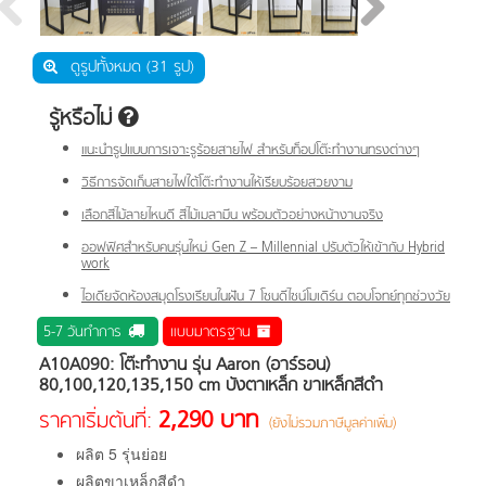
ดูรูปทั้งหมด (31 รูป)
รู้หรือไม่
แนะนำรูปแบบการเจาะรูร้อยสายไฟ สำหรับท็อปโต๊ะทำงานทรงต่างๆ
วิธีการจัดเก็บสายไฟใต้โต๊ะทำงานให้เรียบร้อยสวยงาม
เลือกสีไม้ลายไหนดี สีไม้เมลามีน พร้อมตัวอย่างหน้างานจริง
ออฟฟิศสำหรับคนรุ่นใหม่ Gen Z – Millennial ปรับตัวให้เข้ากับ Hybrid
work
ไอเดียจัดห้องสมุดโรงเรียนในฝัน 7 โซนดีไซน์โมเดิร์น ตอบโจทย์ทุกช่วงวัย
5-7 วันทำการ
แบบมาตรฐาน
A10A090: โต๊ะทำงาน รุ่น Aaron (อาร์รอน)
80,100,120,135,150 cm บังตาเหล็ก ขาเหล็กสีดำ
2,290 บาท
ราคาเริ่มต้นที่:
(ยังไม่รวมภาษีมูลค่าเพิ่ม)
ผลิต 5 รุ่นย่อย
ผลิตขาเหล็กสีดำ