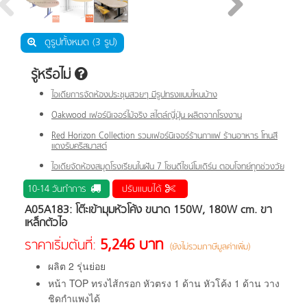
ดูรูปทั้งหมด (3 รูป)
รู้หรือไม่
ไอเดียการจัดห้องประชุมสวยๆ มีรูปทรงแบบไหนบ้าง
Oakwood เฟอร์นิเจอร์ไม้จริง สไตล์ญี่ปุ่น ผลิตจากโรงงาน
Red Horizon Collection รวมเฟอร์นิเจอร์ร้านกาแฟ ร้านอาหาร โทนสี
แดงรับคริสมาสต์
ไอเดียจัดห้องสมุดโรงเรียนในฝัน 7 โซนดีไซน์โมเดิร์น ตอบโจทย์ทุกช่วงวัย
10-14 วันทำการ
ปรับแบบได้
A05A183: โต๊ะเข้ามุมหัวโค้ง ขนาด 150W, 180W cm. ขา
เหล็กตัวไอ
5,246 บาท
ราคาเริ่มต้นที่:
(ยังไม่รวมภาษีมูลค่าเพิ่ม)
ผลิต 2 รุ่นย่อย
หน้า TOP ทรงไส้กรอก หัวตรง 1 ด้าน หัวโค้ง 1 ด้าน วาง
ชิดกำแพงได้