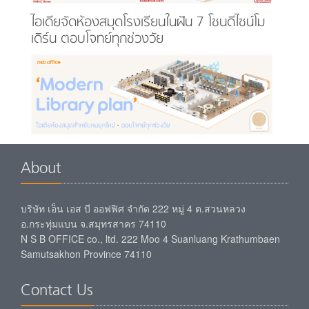
ไอเดียจัดห้องสมุดโรงเรียนในฝัน 7 โซนดีไซน์โม
เดิร์น ตอบโจทย์ทุกช่วงวัย
About
บริษัท เอ็น เอส บี ออฟฟิศ จำกัด 222 หมู่ 4 ต.สวนหลวง
อ.กระทุ่มแบน จ.สมุทรสาคร 74110
N S B OFFICE co., ltd. 222 Moo 4 Suanluang Krathumbaen
Samutsakhon Province 74110
Contact Us