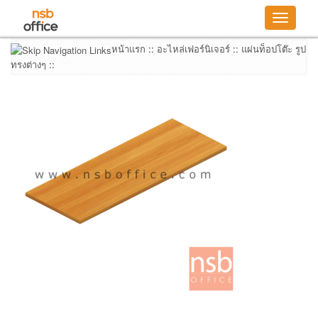
Toggle
navigatio
หน้าแรก
::
อะไหล่เฟอร์นิเจอร์
::
แผ่นท็อปโต๊ะ รูป
ทรงต่างๆ
::