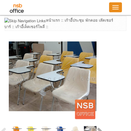
Toggle
navigatio
หน้าแรก
::
เก้าอี้ประชุม พักคอย เล๊คเชอร์
บาร์
::
เก้าอี้เล็คเชอร์โพลี่
::