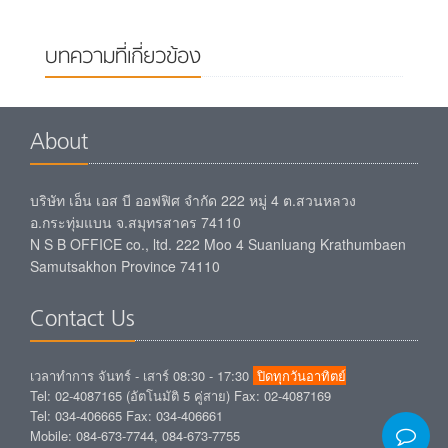
บทความที่เกี่ยวข้อง
About
บริษัท เอ็น เอส บี ออฟฟิศ จำกัด 222 หมู่ 4 ต.สวนหลวง
อ.กระทุ่มแบน จ.สมุทรสาคร 74110
N S B OFFICE co., ltd. 222 Moo 4 Suanluang Krathumbaen
Samutsakhon Province 74110
Contact Us
เวลาทำการ จันทร์ - เสาร์ 08:30 - 17:30
ปิดทุกวันอาทิตย์
Tel: 02-4087165 (อัตโนมัติ 5 คู่สาย) Fax: 02-4087169
Tel: 034-406665 Fax: 034-406661
Mobile: 084-673-7744, 084-673-7755