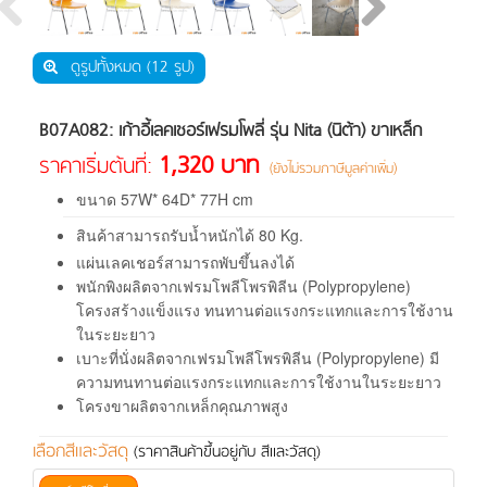
ดูรูปทั้งหมด (12 รูป)
B07A082: เก้าอี้เลคเชอร์เฟรมโพลี่ รุ่น Nita (นิต้า) ขาเหล็ก
1,320 บาท
ราคาเริ่มต้นที่:
(ยังไม่รวมภาษีมูลค่าเพิ่ม)
ขนาด
57
W*
64
D*
77
H
cm
สินค้าสามารถรับน้ำหนักได้ 80 Kg.
แผ่นเลคเชอร์สามารถพับขึ้นลงได้
พนักพิงผลิตจากเฟรมโพลีโพรพิลีน (Polypropylene)
โครงสร้างแข็งแรง ทนทานต่อแรงกระแทกและการใช้งาน
ในระยะยาว
เบาะที่นั่งผลิตจากเฟรมโพลีโพรพิลีน (Polypropylene) มี
ความทนทานต่อแรงกระแทกและการใช้งานในระยะยาว
โครงขาผลิตจากเหล็กคุณภาพสูง
เลือกสีและวัสดุ
(ราคาสินค้าขึ้นอยู่กับ สีและวัสดุ)