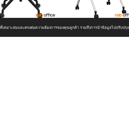
4
B45A027
showroom
showroom
ต์ที่เหมาะสมและตรงต่อความต้องการของคุณลูกค้า รวมถึงการนำข้อมูลไปปรับปรุง
ักงานเฟรมโพลี่ รุ่น Hammer (แฮมเม
เก้าอี้อเนกประสงค์ รุ่น Dazzler (แดซเลอร์)
าสติก
เหล็ก
2,360
าท
บาท