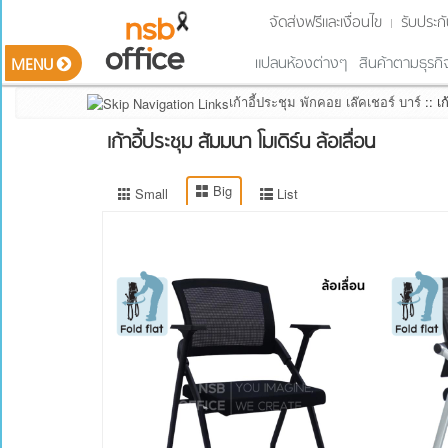
จัดส่งฟรีและเงื่อนไข
รับประกั
Filter
by
แปลนห้องต่างๆ
สินค้าตามธุรกิ
MENU
การรองรับ
น้ำหนัก
เก้าอี้ประชุม พักคอย เล๊คเชอร์ บาร์
::
เก
รายการสินค้า
รองรับ
Smart Classroom ห้องเรียนอัจฉริยะ
เก้าอี้ประชุม สัมมนา โมเดิร์น ล้อเลื่อน
น้ำหนัก
ชุดโต๊ะทำงาน ซีรีส์ต่างๆ (Work series)
ได้ 80
โต๊ะทำงาน โต๊ะตัวแอล อุปกรณ์เสริม
Kg.
Big
Small
List
โต๊ะผู้บริหาร และตู้ด้านหลัง
รองรับ
ตู้เอกสารไม้ ตู้ลิ้นชัก ตู้อเนกประสงค์
น้ำหนัก
ได้ 90
โต๊ะประชุม โต๊ะสัมนา และอุปกรณ์เสริม
Kg.
โต๊ะบาร์คาเฟ่ โต๊ะอเนกประสงค์
รองรับ
เคาน์เตอร์ต้อนรับ โต๊ะเคาน์เตอร์สูง
น้ำหนัก
เก้าอี้สำนักงาน เก้าอี้ผู้บริหาร เก้าอี้รับแขก
ได้ 100
เก้าอี้ประชุม พักคอย เล๊คเชอร์ บาร์
Kg.
รองรับ
เก้าอี้โมเดิร์น ตกแต่งพื้นที่
น้ำหนัก
เฟอร์นิเจอร์เหล็ก ตู้รางเลื่อน
ได้ 100
เฟอร์นิเจอร์เหล็กแบรนด์ดัง
Kg.
เฟอร์นิเจอร์โรงเรียน สถานศึกษา
รองรับ