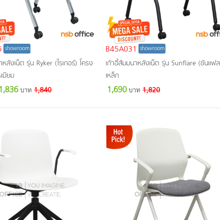
5
B45A031
showroom
showroom
นาหลังเน็ต รุ่น Ryker (ไรเกอร์) โครง
เก้าอี้สัมมนาหลังเน็ต รุ่น Sunflare (ซันแฟล
รเมียม
เหล็ก
 1,836
1,690
บาท
1,840
บาท
1,820