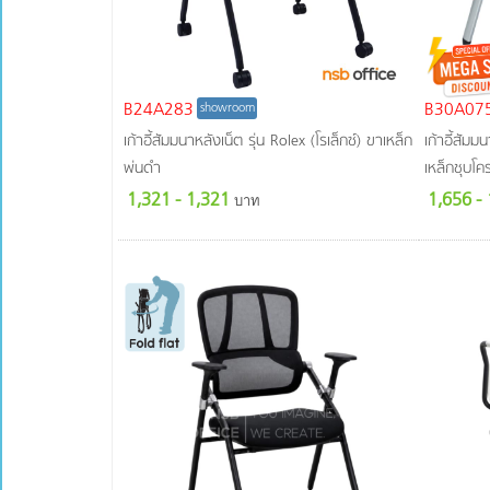
เฟอร์นิเจอร์คลินิก ห้องแล็บ ห้องปฎิบัติการ
น้ำหนัก
ได้ 105
งานกั้นพาร์ทิชั่น และสกรีนกั้นบนโต๊ะ
Kg.
โซฟารับรอง โต๊ะกลาง
รองรับ
ตู้เซฟ ตู้เซฟดิจิตอล
น้ำหนัก
B24A283
B30A07
showroom
เฟอร์นิเจอร์สแตนเลส
ได้ 110
เก้าอี้สัมมนาหลังเน็ต รุ่น Rolex (โรเล็กซ์) ขาเหล็ก
เก้าอี้สัมม
เฟอร์นิเจอร์อื่นๆ
Kg.
พ่นดำ
เหล็กชุบโค
รองรับ
ชุดห้องครัวสำเร็จรูป
น้ำหนัก
1,321
- 1,321
1,656
-
บาท
อะไหล่เฟอร์นิเจอร์
ได้ 120
Kg.
รองรับ
น้ำหนัก
ได้ 130
Kg.
รองรับ
น้ำหนัก
ได้ 125
Kg.
รองรับ
น้ำหนัก
ได้ 140