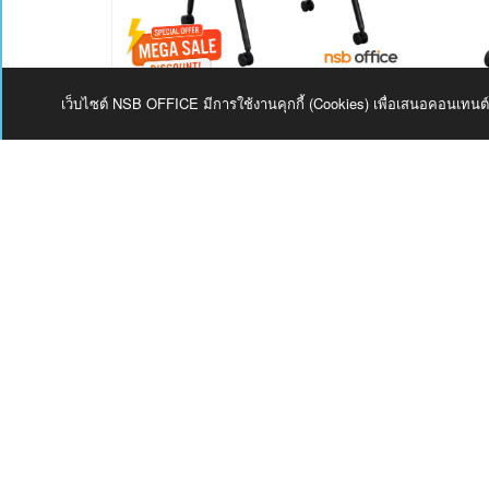
Kg.
รองรับ
น้ำหนัก
ได้ 150
B45A035
B45A02
Kg.
เว็บไซต์ NSB OFFICE มีการใช้งานคุกกี้ (Cookies) เพื่อเสนอคอนเทน
เก้าอี้สัมมนาหลังเน็ต รุ่น Healther (เฮลเธอร์) ขา
เก้าอี้สำน
การพับและ
การเรียง
เหล็ก
อร์) ขาพล
ซ้อน
2,210
- 2,210
2,350
บาท
2,377
บ
พับ
เฉพาะ
เบาะที่
นั่ง
เรียง
ซ้อนเป็น
แถว
(รถไฟ)
พับเก็บ
ได้ทั้งตัว
เรียง
ซ้อนไม่
ได้
เก้าอี้เป็น