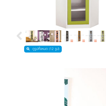
เฟอร์นิเจอร์คลินิก ห้องแล็บ ห้องปฎิบัติการ
งานกั้นพาร์ทิชั่น และสกรีนกั้นบนโต๊ะ
โซฟารับรอง โต๊ะกลาง
ตู้เซฟ ตู้เซฟดิจิตอล
เฟอร์นิเจอร์สแตนเลส
เฟอร์นิเจอร์อื่นๆ
ชุดห้องครัวสำเร็จรูป
อะไหล่เฟอร์นิเจอร์
ดูรูปทั้งหมด (12 รูป)