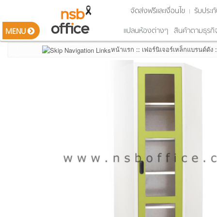
จัดส่งฟรีและเงื่อนไข
รับประกั
แปลนห้องต่างๆ
สินค้าตามธุรกิ
MENU
หน้าแรก
::
เฟอร์นิเจอร์เหล็กแบรนด์ดัง
:
รายการสินค้า
Smart Classroom ห้องเรียนอัจฉริยะ
ชุดโต๊ะทำงาน ซีรีส์ต่างๆ (Work series)
โต๊ะทำงาน โต๊ะตัวแอล อุปกรณ์เสริม
โต๊ะผู้บริหาร และตู้ด้านหลัง
ตู้เอกสารไม้ ตู้ลิ้นชัก ตู้อเนกประสงค์
โต๊ะประชุม โต๊ะสัมนา และอุปกรณ์เสริม
โต๊ะบาร์คาเฟ่ โต๊ะอเนกประสงค์
เคาน์เตอร์ต้อนรับ โต๊ะเคาน์เตอร์สูง
เก้าอี้สำนักงาน เก้าอี้ผู้บริหาร เก้าอี้รับแขก
เก้าอี้ประชุม พักคอย เล๊คเชอร์ บาร์
เก้าอี้โมเดิร์น ตกแต่งพื้นที่
เฟอร์นิเจอร์เหล็ก ตู้รางเลื่อน
เฟอร์นิเจอร์เหล็กแบรนด์ดัง
เฟอร์นิเจอร์โรงเรียน สถานศึกษา